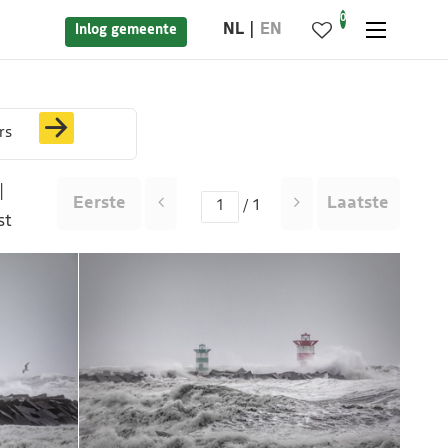
0
NL
EN
Inlog gemeente
rs
|
Eerste
Laatste
/ 1
st