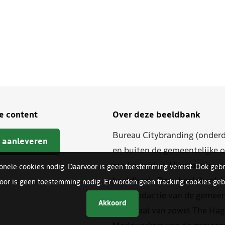
je content
Over deze beeldbank
Bureau Citybranding (onderd
 aanleveren
en buiten de gemeentelijke o
merkwaarden. Hiervoor is ee
ionele cookies nodig. Daarvoor is geen toestemming vereist. Ook gebr
beeldbank. Deze beeldbank h
oor is geen toestemming nodig. Er worden geen tracking cookies gebr
beeldredactie van de gemeent
Akkoord
materiaal van zowel The Hag