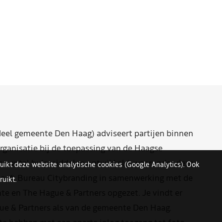
eel gemeente Den Haag) adviseert partijen binnen
rganisatie bij de toepassing van de Haagse
n aantal hulpmiddelen ontwikkeld, waaronder deze
uikt deze website analytische cookies (Google Analytics). Ook
eeft Bureau Citybranding in samenwerking met de
uikt.
e en The Hague & Partners opgezet. Je vindt er
ue & Partners als van de gemeente Den Haag.