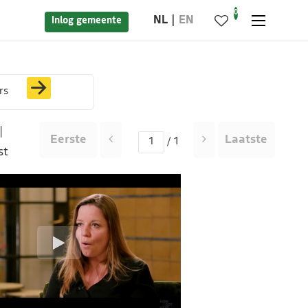
0
NL
EN
Inlog gemeente
rs
|
Eerste
Laatste
/ 1
st