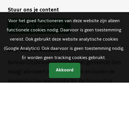
Stuur ons je content
Voor het goed functioneren van deze website zijn alleen
Content aanleveren
functionele cookies nodig. Daarvoor is geen toestemming
vereist. Ook gebruikt deze website analytische cookies
(Google Analytics). Ook daarvoor is geen toestemming nodig.
Over deze beeldbank
Er worden geen tracking cookies gebruikt.
Bureau Citybranding (onderdeel gemeente Den
Akkoord
Haag) adviseert partijen binnen en buiten de
gemeentelijke organisatie bij de toepassing
van de Haagse merkwaarden. Hiervoor is een
aantal hulpmiddelen ontwikkeld, waaronder
deze beeldbank. Deze beeldbank heeft Bureau
Citybranding in samenwerking met de
beeldredactie van de gemeente en The Hague