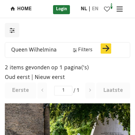
0
HOME
NL
EN
Login
Filters
2 items gevonden op 1 pagina('s)
Oud eerst
|
Nieuw eerst
Eerste
Laatste
/ 1