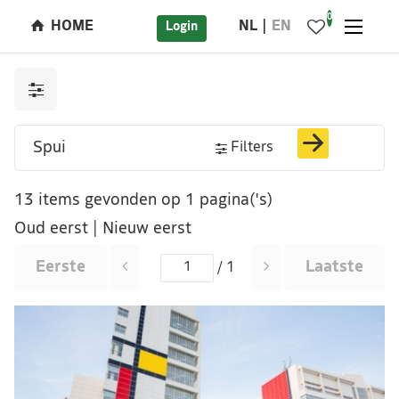
0
HOME
NL
EN
Login
Filters
13 items gevonden op 1 pagina('s)
Oud eerst
|
Nieuw eerst
Eerste
Laatste
/ 1