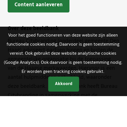
Content aanleveren
Over deze beeldbank
Voor het goed functioneren van deze website zijn alleen
Bureau Citybranding (onderdeel gemeente Den
functionele cookies nodig. Daarvoor is geen toestemming
Haag) adviseert partijen binnen en buiten de
vereist. Ook gebruikt deze website analytische cookies
gemeentelijke organisatie bij de toepassing
(Google Analytics). Ook daarvoor is geen toestemming nodig.
van de Haagse merkwaarden. Hiervoor is een
Er worden geen tracking cookies gebruikt.
aantal hulpmiddelen ontwikkeld, waaronder
Akkoord
deze beeldbank. Deze beeldbank heeft Bureau
Citybranding in samenwerking met de
beeldredactie van de gemeente en The Hague
& Partners opgezet. Je vindt er materiaal van
zowel The Hague & Partners als van de