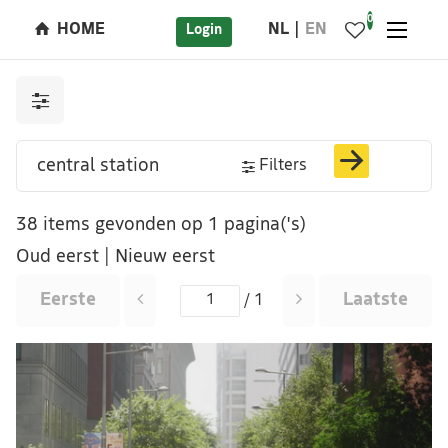
0
HOME
NL
EN
Login
Filters
38 items gevonden op 1 pagina('s)
Oud eerst
|
Nieuw eerst
Eerste
Laatste
/ 1