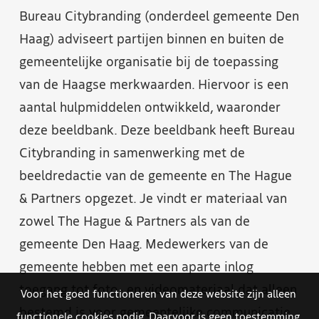
Bureau Citybranding (onderdeel gemeente Den
Haag) adviseert partijen binnen en buiten de
gemeentelijke organisatie bij de toepassing
van de Haagse merkwaarden. Hiervoor is een
aantal hulpmiddelen ontwikkeld, waaronder
deze beeldbank. Deze beeldbank heeft Bureau
Citybranding in samenwerking met de
beeldredactie van de gemeente en The Hague
& Partners opgezet. Je vindt er materiaal van
zowel The Hague & Partners als van de
gemeente Den Haag. Medewerkers van de
gemeente hebben met een aparte inlog
toegang tot foto- en videomateriaal dat alleen
Voor het goed functioneren van deze website zijn alleen
bestemd is voor gemeentelijke communicatie.
functionele cookies nodig. Daarvoor is geen toestemming