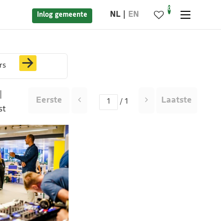
0
NL
EN
Inlog gemeente
rs
|
Eerste
Laatste
/ 1
st