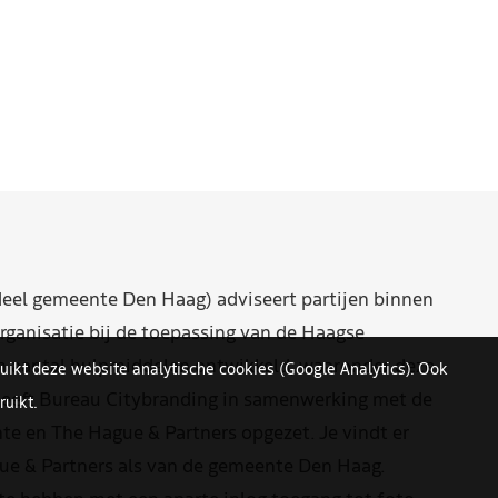
eel gemeente Den Haag) adviseert partijen binnen
rganisatie bij de toepassing van de Haagse
n aantal hulpmiddelen ontwikkeld, waaronder deze
uikt deze website analytische cookies (Google Analytics). Ook
eeft Bureau Citybranding in samenwerking met de
uikt.
e en The Hague & Partners opgezet. Je vindt er
ue & Partners als van de gemeente Den Haag.