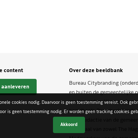
je content
Over deze beeldbank
Bureau Citybranding (onderd
 aanleveren
en buiten de gemeentelijke o
merkwaarden. Hiervoor is ee
ionele cookies nodig. Daarvoor is geen toestemming vereist. Ook gebr
beeldbank. Deze beeldbank h
oor is geen toestemming nodig. Er worden geen tracking cookies gebr
beeldredactie van de gemeent
Akkoord
materiaal van zowel The Hag