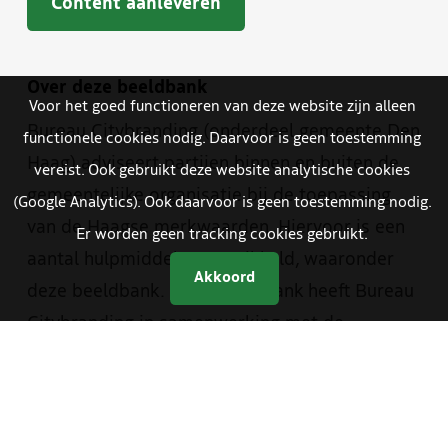
Content aanleveren
Over deze beeldbank
Voor het goed functioneren van deze website zijn alleen
Bureau Citybranding (onderdeel gemeente Den
functionele cookies nodig. Daarvoor is geen toestemming
Haag) adviseert partijen binnen en buiten de
vereist. Ook gebruikt deze website analytische cookies
gemeentelijke organisatie bij de toepassing
(Google Analytics). Ook daarvoor is geen toestemming nodig.
van de Haagse merkwaarden. Hiervoor is een
Er worden geen tracking cookies gebruikt.
aantal hulpmiddelen ontwikkeld, waaronder
Akkoord
deze beeldbank. Deze beeldbank heeft Bureau
Citybranding in samenwerking met de
beeldredactie van de gemeente en The Hague
& Partners opgezet. Je vindt er materiaal van
zowel The Hague & Partners als van de