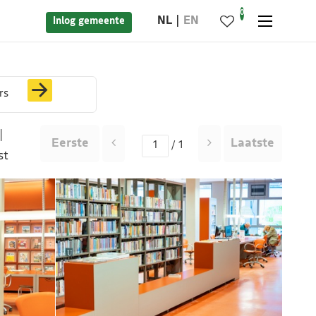
0
NL
EN
Inlog gemeente
rs
|
Eerste
Laatste
/ 1
st