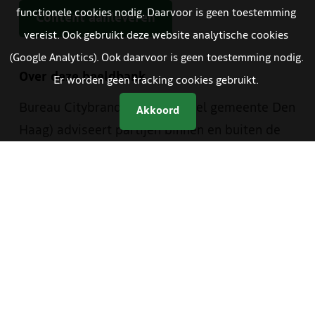
functionele cookies nodig. Daarvoor is geen toestemming
Content aanleveren
vereist. Ook gebruikt deze website analytische cookies
(Google Analytics). Ook daarvoor is geen toestemming nodig.
Over deze beeldbank
Er worden geen tracking cookies gebruikt.
Bureau Citybranding (onderdeel gemeente Den
Akkoord
Haag) adviseert partijen binnen en buiten de
gemeentelijke organisatie bij de toepassing
van de Haagse merkwaarden. Hiervoor is een
aantal hulpmiddelen ontwikkeld, waaronder
deze beeldbank. Deze beeldbank heeft Bureau
Citybranding in samenwerking met de
beeldredactie van de gemeente en The Hague
& Partners opgezet. Je vindt er materiaal van
zowel The Hague & Partners als van de