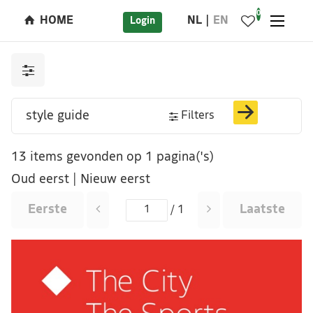
0
HOME
NL
EN
Login
Filters
13 items gevonden op 1 pagina('s)
Oud eerst
|
Nieuw eerst
Eerste
Laatste
/ 1