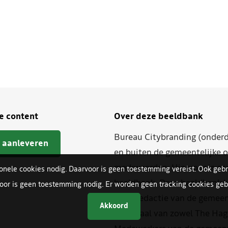
je content
Over deze beeldbank
Bureau Citybranding (onderd
 aanleveren
en buiten de gemeentelijke o
merkwaarden. Hiervoor is ee
ionele cookies nodig. Daarvoor is geen toestemming vereist. Ook gebr
beeldbank. Deze beeldbank h
oor is geen toestemming nodig. Er worden geen tracking cookies gebr
beeldredactie van de gemeent
Akkoord
materiaal van zowel The Hag