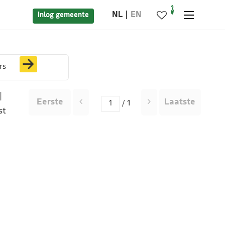
0
NL
EN
Inlog gemeente
rs
|
Eerste
Laatste
/ 1
st