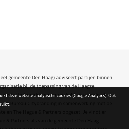
eel gemeente Den Haag) adviseert partijen binnen
rganisatie bij de toepassing van de Haagse
n aantal hulpmiddelen ontwikkeld, waaronder deze
uikt deze website analytische cookies (Google Analytics). Ook
eeft Bureau Citybranding in samenwerking met de
uikt.
e en The Hague & Partners opgezet. Je vindt er
ue & Partners als van de gemeente Den Haag.