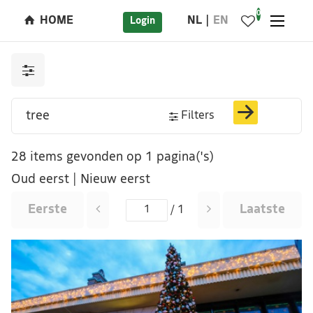
0
HOME
NL
EN
Login
Filters
28 items gevonden op 1 pagina('s)
Oud eerst
|
Nieuw eerst
Eerste
Laatste
/ 1