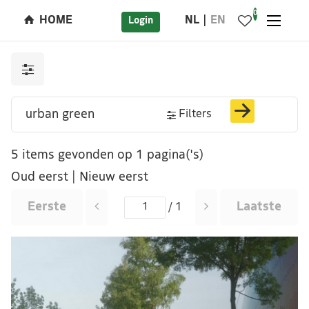
0
HOME
NL
EN
Login
Filters
5 items gevonden op 1 pagina('s)
Oud eerst
|
Nieuw eerst
Eerste
Laatste
/ 1