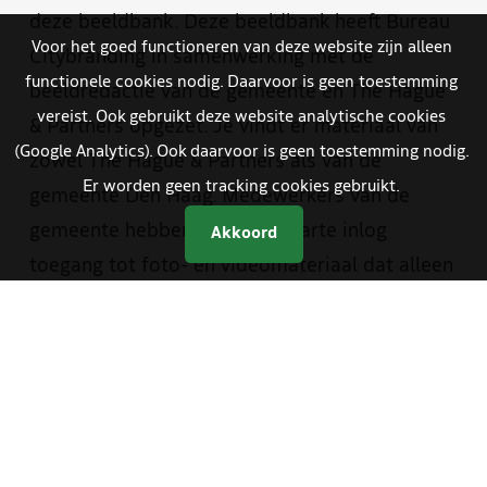
deze beeldbank. Deze beeldbank heeft Bureau
Voor het goed functioneren van deze website zijn alleen
Citybranding in samenwerking met de
functionele cookies nodig. Daarvoor is geen toestemming
beeldredactie van de gemeente en The Hague
vereist. Ook gebruikt deze website analytische cookies
& Partners opgezet. Je vindt er materiaal van
(Google Analytics). Ook daarvoor is geen toestemming nodig.
zowel The Hague & Partners als van de
Er worden geen tracking cookies gebruikt.
gemeente Den Haag. Medewerkers van de
gemeente hebben met een aparte inlog
Akkoord
toegang tot foto- en videomateriaal dat alleen
bestemd is voor gemeentelijke communicatie.