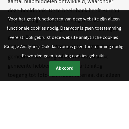
aantal hulpmiddelen ontwikkeld, waaronder
deze beeldbank. Deze beeldbank heeft Bureau
Voor het goed functioneren van deze website zijn alleen
Citybranding in samenwerking met de
functionele cookies nodig. Daarvoor is geen toestemming
beeldredactie van de gemeente en The Hague
vereist. Ook gebruikt deze website analytische cookies
& Partners opgezet. Je vindt er materiaal van
(Google Analytics). Ook daarvoor is geen toestemming nodig.
zowel The Hague & Partners als van de
Er worden geen tracking cookies gebruikt.
gemeente Den Haag. Medewerkers van de
gemeente hebben met een aparte inlog
Akkoord
toegang tot foto- en videomateriaal dat alleen
bestemd is voor gemeentelijke communicatie.