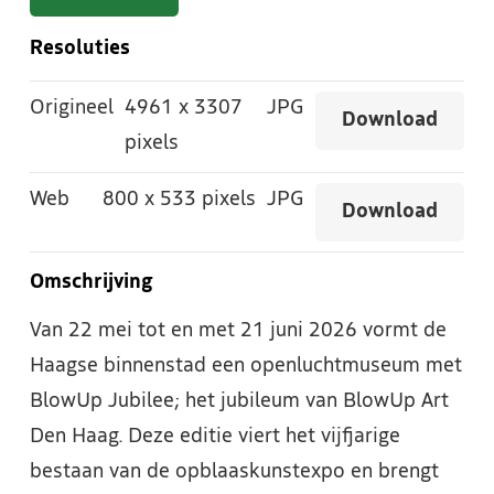
Resoluties
Origineel
4961
x
3307
JPG
Download
pixels
Web
800
x
533 pixels
JPG
Download
Omschrijving
Van 22 mei tot en met 21 juni 2026 vormt de
Haagse binnenstad een openluchtmuseum met
BlowUp Jubilee; het jubileum van BlowUp Art
Den Haag. Deze editie viert het vijfjarige
bestaan van de opblaaskunstexpo en brengt