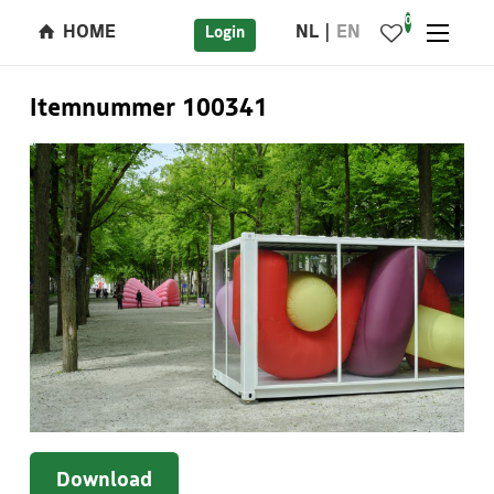
0
HOME
NL
EN
Login
Itemnummer 100341
Download