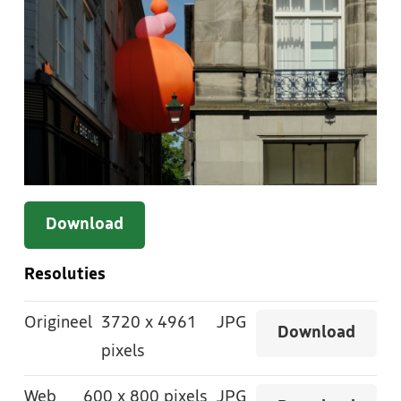
Download
Resoluties
Origineel
3720
x
4961
JPG
Download
pixels
Web
600
x
800 pixels
JPG