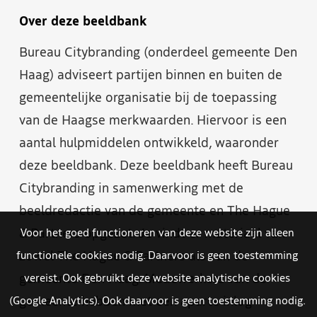
Over deze beeldbank
Bureau Citybranding (onderdeel gemeente Den
Haag) adviseert partijen binnen en buiten de
gemeentelijke organisatie bij de toepassing
van de Haagse merkwaarden. Hiervoor is een
aantal hulpmiddelen ontwikkeld, waaronder
deze beeldbank. Deze beeldbank heeft Bureau
Citybranding in samenwerking met de
beeldredactie van de gemeente en The Hague
& Partners opgezet. Je vindt er materiaal van
Voor het goed functioneren van deze website zijn alleen
zowel The Hague & Partners als van de
functionele cookies nodig. Daarvoor is geen toestemming
gemeente Den Haag. Medewerkers van de
vereist. Ook gebruikt deze website analytische cookies
gemeente hebben met een aparte inlog
(Google Analytics). Ook daarvoor is geen toestemming nodig.