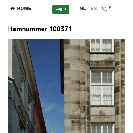
0
HOME
NL
EN
Login
Itemnummer 100371