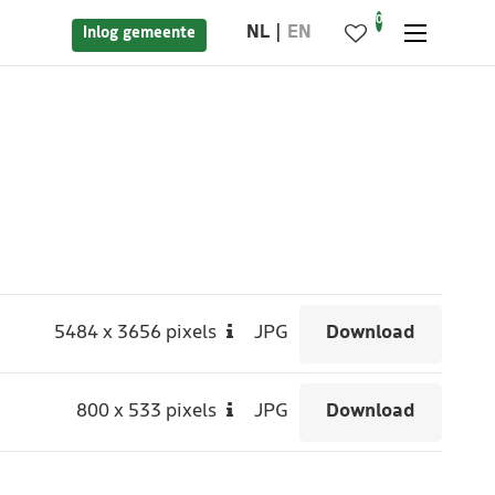
0
NL
EN
Inlog gemeente
5484
x
3656 pixels
JPG
Download
800
x
533 pixels
JPG
Download