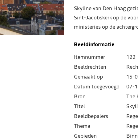
Skyline van Den Haag gezi
Sint-Jacobskerk op de voo
ministeries op de achtergr
Beeldinformatie
Itemnummer
122
Beeldrechten
Rech
Gemaakt op
15-0
Datum toegevoegd
07-1
Bron
The 
Titel
Skyl
Beeldbepalers
Rege
Thema
Rege
Gebieden
Binn