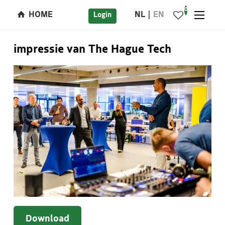
0
HOME
NL
EN
Login
impressie van The Hague Tech
Download