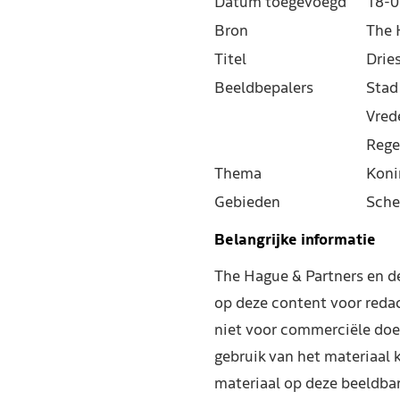
Datum toegevoegd
18-0
Bron
The 
Titel
Drie
Beeldbepalers
Stad
Vred
Rege
Thema
Koni
Gebieden
Sche
Belangrijke informatie
The Hague & Partners en 
op deze content voor reda
niet voor commerciële doe
gebruik van het materiaal 
materiaal op deze beeldba