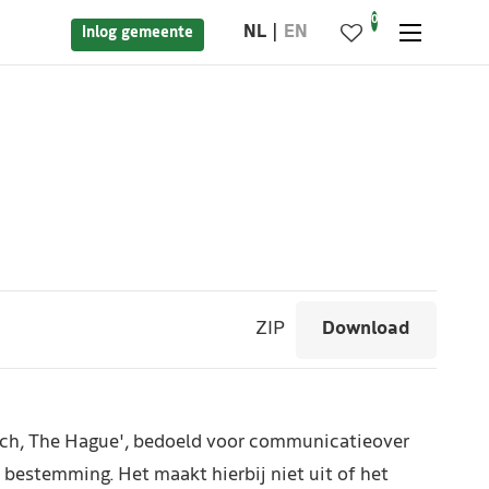
0
NL
EN
Inlog gemeente
ZIP
Download
each, The Hague', bedoeld voor communicatieover
’ bestemming. Het maakt hierbij niet uit of het