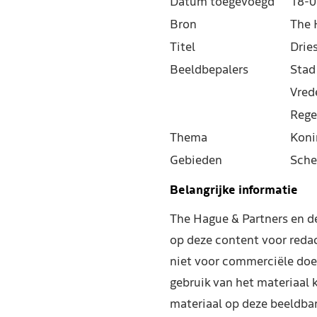
Datum toegevoegd
18-0
Bron
The 
Titel
Drie
Beeldbepalers
Stad
Vred
Rege
Thema
Koni
Gebieden
Sche
Belangrijke informatie
The Hague & Partners en 
op deze content voor reda
niet voor commerciële doe
gebruik van het materiaal 
materiaal op deze beeldba