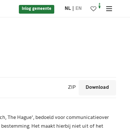
0
NL
EN
Inlog gemeente
ZIP
Download
each, The Hague', bedoeld voor communicatieover
’ bestemming. Het maakt hierbij niet uit of het