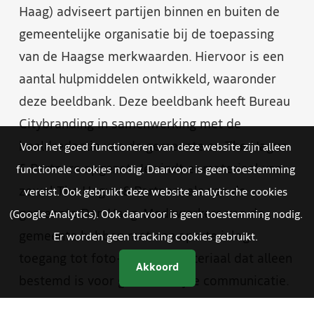
Haag) adviseert partijen binnen en buiten de
gemeentelijke organisatie bij de toepassing
van de Haagse merkwaarden. Hiervoor is een
aantal hulpmiddelen ontwikkeld, waaronder
deze beeldbank. Deze beeldbank heeft Bureau
Citybranding in samenwerking met de
beeldredactie van de gemeente en The Hague
Voor het goed functioneren van deze website zijn alleen
& Partners opgezet. Je vindt er materiaal van
functionele cookies nodig. Daarvoor is geen toestemming
zowel The Hague & Partners als van de
vereist. Ook gebruikt deze website analytische cookies
gemeente Den Haag. Medewerkers van de
(Google Analytics). Ook daarvoor is geen toestemming nodig.
gemeente hebben met een aparte inlog
Er worden geen tracking cookies gebruikt.
toegang tot foto- en videomateriaal dat alleen
Akkoord
bestemd is voor gemeentelijke communicatie.