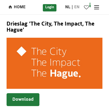
0
HOME
NL
EN
Login
Drieslag 'The City, The Impact, The
Hague'
Download