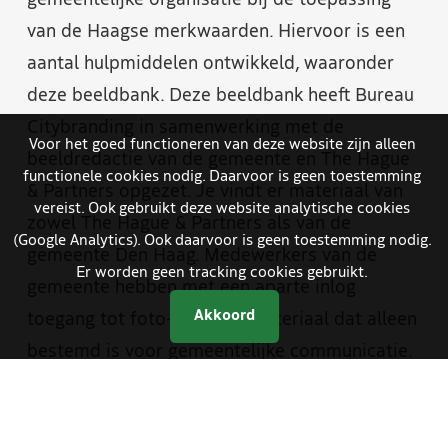
gemeentelijke organisatie bij de toepassing
van de Haagse merkwaarden. Hiervoor is een
aantal hulpmiddelen ontwikkeld, waaronder
deze beeldbank. Deze beeldbank heeft Bureau
Citybranding in samenwerking met de
Voor het goed functioneren van deze website zijn alleen
beeldredactie van de gemeente en The Hague
functionele cookies nodig. Daarvoor is geen toestemming
& Partners opgezet. Je vindt er materiaal van
vereist. Ook gebruikt deze website analytische cookies
zowel The Hague & Partners als van de
(Google Analytics). Ook daarvoor is geen toestemming nodig.
gemeente Den Haag. Medewerkers van de
Er worden geen tracking cookies gebruikt.
gemeente hebben met een aparte inlog
Akkoord
toegang tot foto- en videomateriaal dat alleen
bestemd is voor gemeentelijke communicatie.