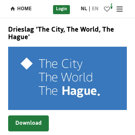
0
HOME
NL
EN
Login
Drieslag 'The City, The World, The
Hague'
Download