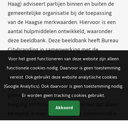
Haag) adviseert partijen binnen en buiten de
gemeentelijke organisatie bij de toepassing
van de Haagse merkwaarden. Hiervoor is een
aantal hulpmiddelen ontwikkeld, waaronder
deze beeldbank. Deze beeldbank heeft Bureau
Citybranding in samenwerking met de
beeldredactie van de gemeente en The Hague
Voor het goed functioneren van deze website zijn alleen
& Partners opgezet. Je vindt er materiaal van
functionele cookies nodig. Daarvoor is geen toestemming
zowel The Hague & Partners als van de
vereist. Ook gebruikt deze website analytische cookies
gemeente Den Haag. Medewerkers van de
(Google Analytics). Ook daarvoor is geen toestemming nodig.
gemeente hebben met een aparte inlog
Er worden geen tracking cookies gebruikt.
toegang tot foto- en videomateriaal dat alleen
Akkoord
bestemd is voor gemeentelijke communicatie.