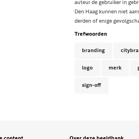
auteur de gebruiker in geb
Den Haag kunnen niet aans
derden of enige gevolgscha
Trefwoorden
branding
citybr
logo
merk
sign-off
je content
Over deze beeldbank