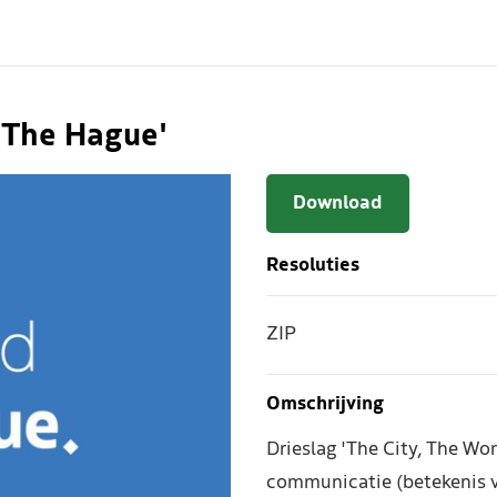
, The Hague'
Download
Resoluties
ZIP
Omschrijving
Drieslag 'The City, The Wo
communicatie (betekenis v