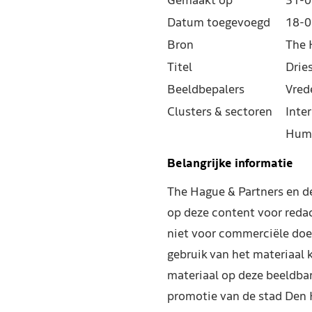
Gemaakt op
31-0
Datum toegevoegd
18-0
Bron
The 
Titel
Drie
Beeldbepalers
Vred
Clusters & sectoren
Inter
Hum
Belangrijke informatie
The Hague & Partners en 
op deze content voor reda
niet voor commerciële doe
gebruik van het materiaal 
materiaal op deze beeldba
promotie van de stad Den 