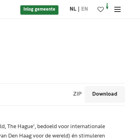
0
NL
EN
Inlog gemeente
ZIP
Download
rld, The Hague', bedoeld voor internationale
an Den Haag voor de wereld) én stimuleren