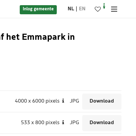
0
NL
EN
Inlog gemeente
af het Emmapark in
4000
x
6000 pixels
JPG
Download
533
x
800 pixels
JPG
Download