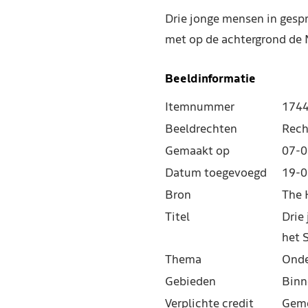
Drie jonge mensen in gesp
met op de achtergrond de 
Beeldinformatie
Itemnummer
174
Beeldrechten
Rech
Gemaakt op
07-0
Datum toegevoegd
19-0
Bron
The 
Titel
Drie
het 
Thema
Onde
Gebieden
Binn
Verplichte credit
Geme