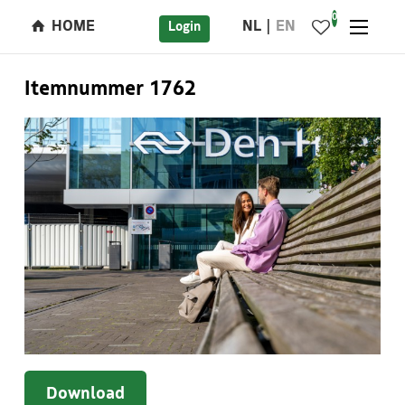
0
HOME
NL
EN
Login
Itemnummer 1762
Download