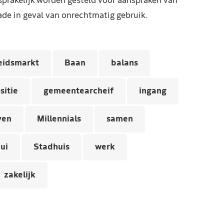
prakelijk worden gesteld voor aanspraken van
de in geval van onrechtmatig gebruik.
eidsmarkt
Baan
balans
sitie
gemeentearcheif
ingang
ven
Millennials
samen
ui
Stadhuis
werk
zakelijk