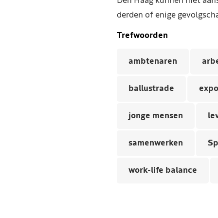
Den Haag kunnen niet aans
derden of enige gevolgscha
Trefwoorden
ambtenaren
arb
ballustrade
expo
jonge mensen
le
samenwerken
Sp
work-life balance