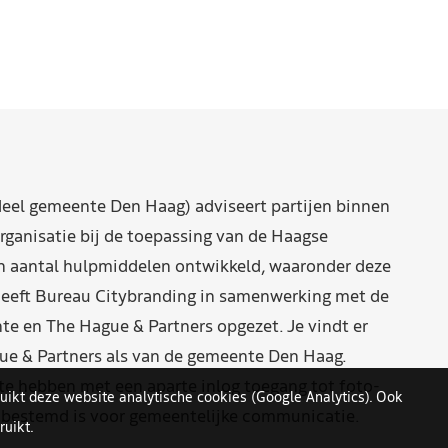
eel gemeente Den Haag) adviseert partijen binnen
rganisatie bij de toepassing van de Haagse
n aantal hulpmiddelen ontwikkeld, waaronder deze
eeft Bureau Citybranding in samenwerking met de
e en The Hague & Partners opgezet. Je vindt er
ue & Partners als van de gemeente Den Haag.
 hebben met een aparte inlog toegang tot foto-
uikt deze website analytische cookies (Google Analytics). Ook
n bestemd is voor gemeentelijke communicatie.
uikt.