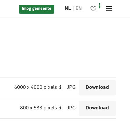
0
NL
EN
Inlog gemeente
6000
x
4000 pixels
JPG
Download
800
x
533 pixels
JPG
Download