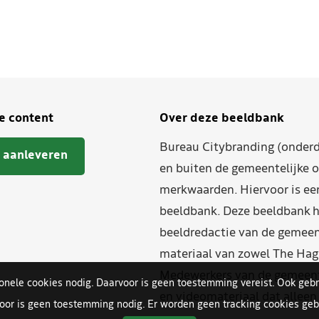
je content
Over deze beeldbank
Bureau Citybranding (onderd
 aanleveren
en buiten de gemeentelijke o
merkwaarden. Hiervoor is ee
beeldbank. Deze beeldbank h
beeldredactie van de gemeent
materiaal van zowel The Hag
Medewerkers van de gemeente
ionele cookies nodig. Daarvoor is geen toestemming vereist. Ook gebr
en videomateriaal dat allee
oor is geen toestemming nodig. Er worden geen tracking cookies gebr