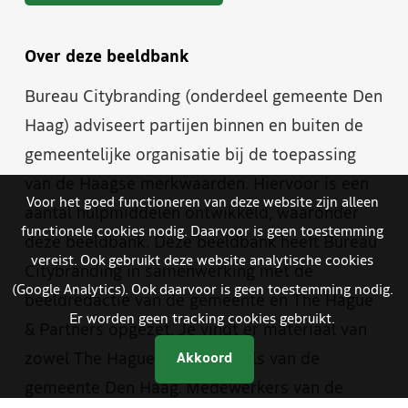
Over deze beeldbank
Bureau Citybranding (onderdeel gemeente Den
Haag) adviseert partijen binnen en buiten de
gemeentelijke organisatie bij de toepassing
van de Haagse merkwaarden. Hiervoor is een
Voor het goed functioneren van deze website zijn alleen
aantal hulpmiddelen ontwikkeld, waaronder
functionele cookies nodig. Daarvoor is geen toestemming
deze beeldbank. Deze beeldbank heeft Bureau
vereist. Ook gebruikt deze website analytische cookies
Citybranding in samenwerking met de
(Google Analytics). Ook daarvoor is geen toestemming nodig.
beeldredactie van de gemeente en The Hague
Er worden geen tracking cookies gebruikt.
& Partners opgezet. Je vindt er materiaal van
zowel The Hague & Partners als van de
Akkoord
gemeente Den Haag. Medewerkers van de