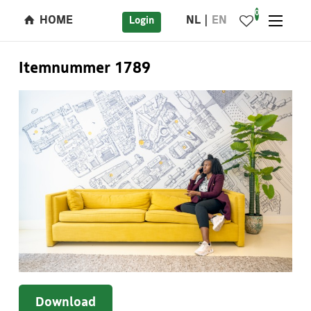
0
HOME
NL
EN
Login
Itemnummer 1789
Download