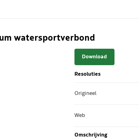
trum watersportverbond
Download
Resoluties
Origineel
Web
Omschrijving