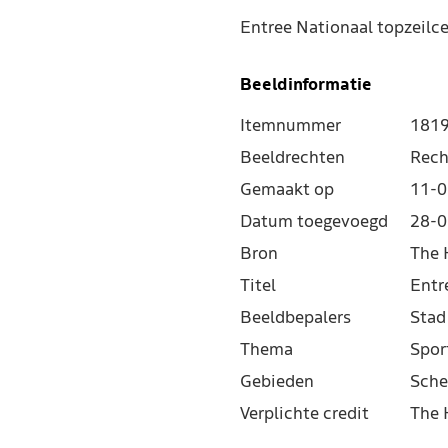
Entree Nationaal topzeil
Beeldinformatie
Itemnummer
181
Beeldrechten
Rech
Gemaakt op
11-0
Datum toegevoegd
28-0
Bron
The 
Titel
Entr
Beeldbepalers
Stad
Thema
Spor
Gebieden
Sche
Verplichte credit
The 