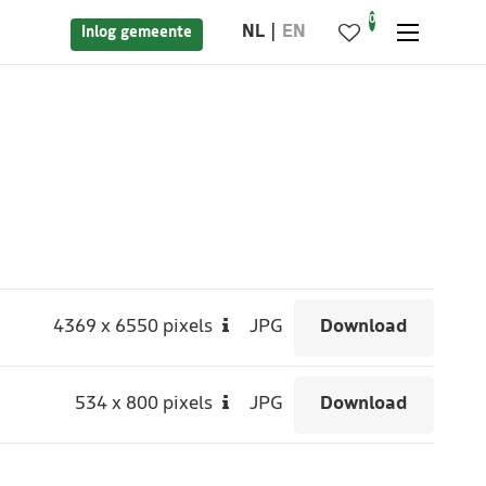
0
NL
EN
Inlog gemeente
4369
x
6550 pixels
JPG
Download
534
x
800 pixels
JPG
Download