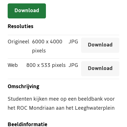
Download
Resoluties
Origineel
6000
x
4000
JPG
Download
pixels
Web
800
x
533 pixels
JPG
Download
Omschrijving
Studenten kijken mee op een beeldbank voor
het ROC Mondriaan aan het Leeghwaterplein
Beeldinformatie