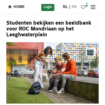
0
HOME
NL
EN
Login
Studenten bekijken een beeldbank
voor ROC Mondriaan op het
Leeghwaterplein