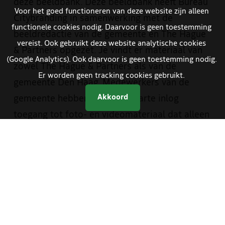
deze beeldbank. Deze beeldbank heeft Bureau
Voor het goed functioneren van deze website zijn alleen
Citybranding in samenwerking met de
functionele cookies nodig. Daarvoor is geen toestemming
beeldredactie van de gemeente en The Hague
vereist. Ook gebruikt deze website analytische cookies
& Partners opgezet. Je vindt er materiaal van
(Google Analytics). Ook daarvoor is geen toestemming nodig.
zowel The Hague & Partners als van de
Er worden geen tracking cookies gebruikt.
gemeente Den Haag. Medewerkers van de
Akkoord
gemeente hebben met een aparte inlog
toegang tot foto- en videomateriaal dat alleen
bestemd is voor gemeentelijke communicatie.