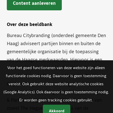
Content aanleveren
Over deze beeldbank
Bureau Citybranding (onderdeel gemeente Den
Haag) adviseert partijen binnen en buiten de
gemeentelijke organisatie bij de toepassing
van de Haagse merkwaarden. Hiervoor is een
aantal hulpmiddelen ontwikkeld, waaronder
Voor het goed functioneren van deze website zijn alleen
deze beeldbank. Deze beeldbank heeft Bureau
functionele cookies nodig. Daarvoor is geen toestemming
Citybranding in samenwerking met de
vereist. Ook gebruikt deze website analytische cookies
beeldredactie van de gemeente en The Hague
(Google Analytics). Ook daarvoor is geen toestemming nodig.
& Partners opgezet. Je vindt er materiaal van
Er worden geen tracking cookies gebruikt.
zowel The Hague & Partners als van de
Akkoord