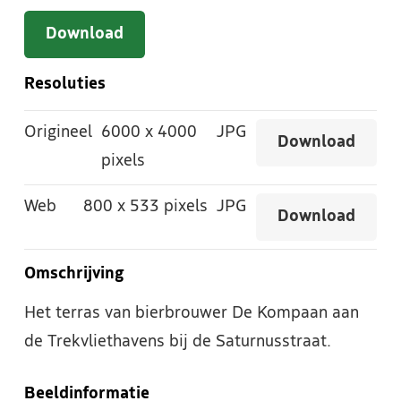
Download
Resoluties
Origineel
6000
x
4000
JPG
Download
pixels
Web
800
x
533 pixels
JPG
Download
Omschrijving
Het terras van bierbrouwer De Kompaan aan
de Trekvliethavens bij de Saturnusstraat.
Beeldinformatie