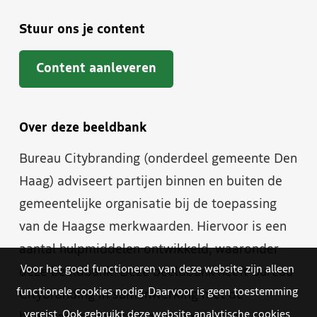
Stuur ons je content
Content aanleveren
Over deze beeldbank
Bureau Citybranding (onderdeel gemeente Den
Haag) adviseert partijen binnen en buiten de
gemeentelijke organisatie bij de toepassing
van de Haagse merkwaarden. Hiervoor is een
aantal hulpmiddelen ontwikkeld, waaronder
Voor het goed functioneren van deze website zijn alleen
deze beeldbank. Deze beeldbank heeft Bureau
functionele cookies nodig. Daarvoor is geen toestemming
Citybranding in samenwerking met de
vereist. Ook gebruikt deze website analytische cookies