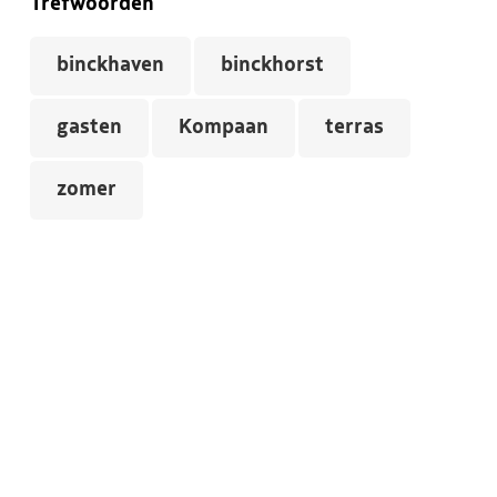
Trefwoorden
binckhaven
binckhorst
gasten
Kompaan
terras
zomer