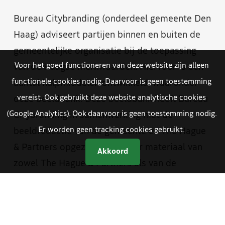
Bureau Citybranding (onderdeel gemeente Den
Haag) adviseert partijen binnen en buiten de
gemeentelijke organisatie bij de toepassing
Voor het goed functioneren van deze website zijn alleen
van de Haagse merkwaarden. Hiervoor is een
functionele cookies nodig. Daarvoor is geen toestemming
aantal hulpmiddelen ontwikkeld, waaronder
vereist. Ook gebruikt deze website analytische cookies
deze beeldbank. Deze beeldbank heeft Bureau
(Google Analytics). Ook daarvoor is geen toestemming nodig.
Citybranding in samenwerking met de
Er worden geen tracking cookies gebruikt.
beeldredactie van de gemeente en The Hague
& Partners opgezet. Je vindt er materiaal van
Akkoord
zowel The Hague & Partners als van de
gemeente Den Haag. Medewerkers van de
gemeente hebben met een aparte inlog
toegang tot foto- en videomateriaal dat alleen