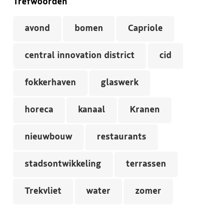
Trefwoorden
avond
bomen
Capriole
central innovation district
cid
fokkerhaven
glaswerk
horeca
kanaal
Kranen
nieuwbouw
restaurants
stadsontwikkeling
terrassen
Trekvliet
water
zomer