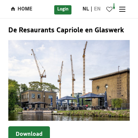
0
HOME
NL
EN
Login
De Resaurants Capriole en Glaswerk
Download