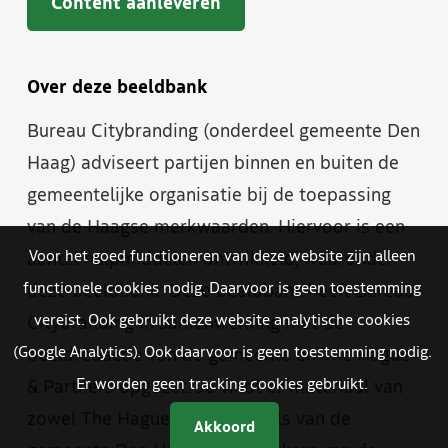
Content aanleveren
Over deze beeldbank
Bureau Citybranding (onderdeel gemeente Den
Haag) adviseert partijen binnen en buiten de
gemeentelijke organisatie bij de toepassing
van de Haagse merkwaarden. Hiervoor is een
Voor het goed functioneren van deze website zijn alleen
aantal hulpmiddelen ontwikkeld, waaronder
functionele cookies nodig. Daarvoor is geen toestemming
deze beeldbank. Deze beeldbank heeft Bureau
vereist. Ook gebruikt deze website analytische cookies
Citybranding in samenwerking met de
(Google Analytics). Ook daarvoor is geen toestemming nodig.
beeldredactie van de gemeente en The Hague
Er worden geen tracking cookies gebruikt.
& Partners opgezet. Je vindt er materiaal van
zowel The Hague & Partners als van de
Akkoord