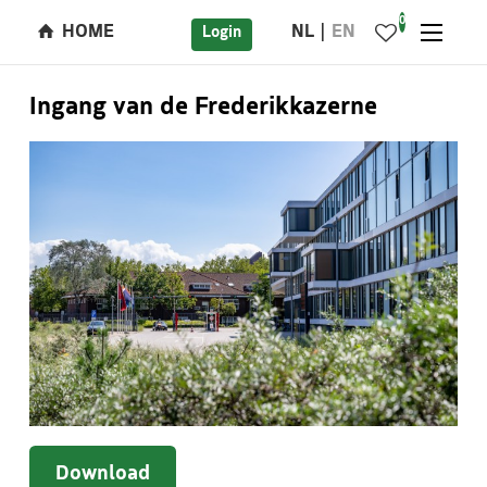
0
HOME
NL
EN
Login
Ingang van de Frederikkazerne
Download