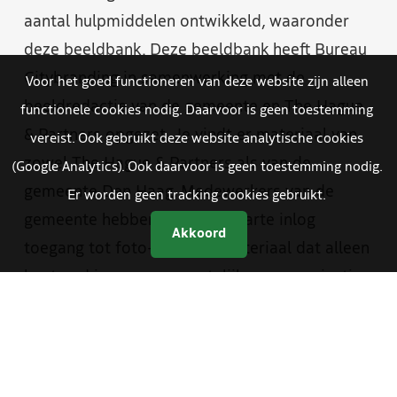
aantal hulpmiddelen ontwikkeld, waaronder
deze beeldbank. Deze beeldbank heeft Bureau
Citybranding in samenwerking met de
Voor het goed functioneren van deze website zijn alleen
beeldredactie van de gemeente en The Hague
functionele cookies nodig. Daarvoor is geen toestemming
& Partners opgezet. Je vindt er materiaal van
vereist. Ook gebruikt deze website analytische cookies
zowel The Hague & Partners als van de
(Google Analytics). Ook daarvoor is geen toestemming nodig.
gemeente Den Haag. Medewerkers van de
Er worden geen tracking cookies gebruikt.
gemeente hebben met een aparte inlog
Akkoord
toegang tot foto- en videomateriaal dat alleen
bestemd is voor gemeentelijke communicatie.