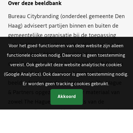
Over deze beeldbank
Bureau Citybranding (onderdeel gemeente Den
Haag) adviseert partijen binnen en buiten de
gemeentelijke organisatie bij de toepassing
van de Haagse merkwaarden. Hiervoor is een
Voor het goed functioneren van deze website zijn alleen
aantal hulpmiddelen ontwikkeld, waaronder
functionele cookies nodig. Daarvoor is geen toestemming
deze beeldbank. Deze beeldbank heeft Bureau
vereist. Ook gebruikt deze website analytische cookies
Citybranding in samenwerking met de
(Google Analytics). Ook daarvoor is geen toestemming nodig.
beeldredactie van de gemeente en The Hague
Er worden geen tracking cookies gebruikt.
& Partners opgezet. Je vindt er materiaal van
Akkoord
zowel The Hague & Partners als van de
gemeente Den Haag. Medewerkers van de
gemeente hebben met een aparte inlog
toegang tot foto- en videomateriaal dat alleen