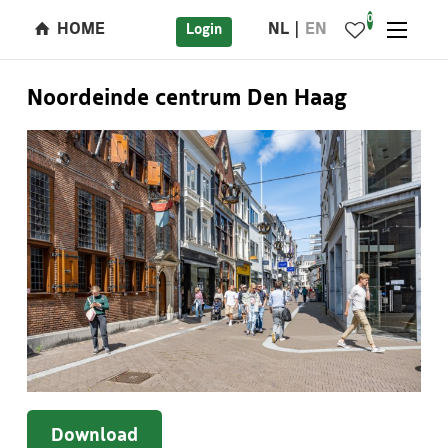
0
HOME
NL
EN
Login
Noordeinde centrum Den Haag
Download