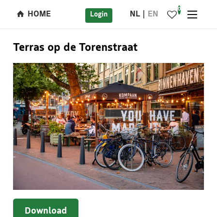
0
HOME
NL
EN
Login
Terras op de Torenstraat
Download