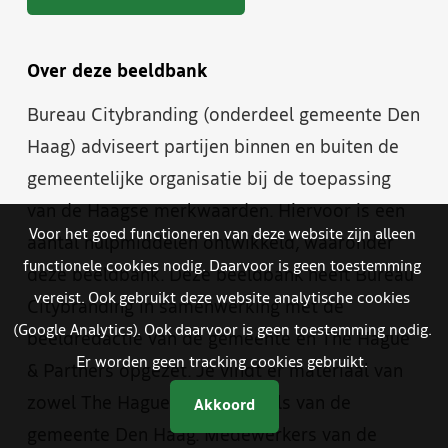
Over deze beeldbank
Bureau Citybranding (onderdeel gemeente Den
Haag) adviseert partijen binnen en buiten de
gemeentelijke organisatie bij de toepassing
van de Haagse merkwaarden. Hiervoor is een
Voor het goed functioneren van deze website zijn alleen
aantal hulpmiddelen ontwikkeld, waaronder
functionele cookies nodig. Daarvoor is geen toestemming
deze beeldbank. Deze beeldbank heeft Bureau
vereist. Ook gebruikt deze website analytische cookies
Citybranding in samenwerking met de
(Google Analytics). Ook daarvoor is geen toestemming nodig.
beeldredactie van de gemeente en The Hague
Er worden geen tracking cookies gebruikt.
& Partners opgezet. Je vindt er materiaal van
zowel The Hague & Partners als van de
Akkoord
gemeente Den Haag. Medewerkers van de