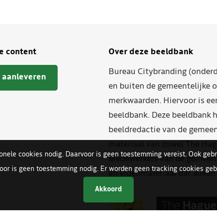
je content
Over deze beeldbank
Bureau Citybranding (onderd
 aanleveren
en buiten de gemeentelijke o
merkwaarden. Hiervoor is ee
beeldbank. Deze beeldbank h
beeldredactie van de gemeent
materiaal van zowel The Hag
ionele cookies nodig. Daarvoor is geen toestemming vereist. Ook gebr
Medewerkers van de gemeente
oor is geen toestemming nodig. Er worden geen tracking cookies gebr
en videomateriaal dat allee
Akkoord