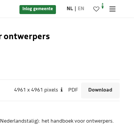
0
NL
EN
Inlog gemeente
or ontwerpers
4961
x
4961 pixels
PDF
Download
(Nederlandstalig): het handboek voor ontwerpers.