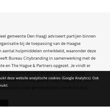
eel gemeente Den Haag) adviseert partijen binnen
rganisatie bij de toepassing van de Haagse
n aantal hulpmiddelen ontwikkeld, waaronder deze
eeft Bureau Citybranding in samenwerking met de
e en The Hague & Partners opgezet. Je vindt er
ue & Partners als van de gemeente Den Haag.
uikt deze website analytische cookies (Google Analytics). Ook
 hebben met een aparte inlog toegang tot foto-
uikt.
n bestemd is voor gemeentelijke communicatie.