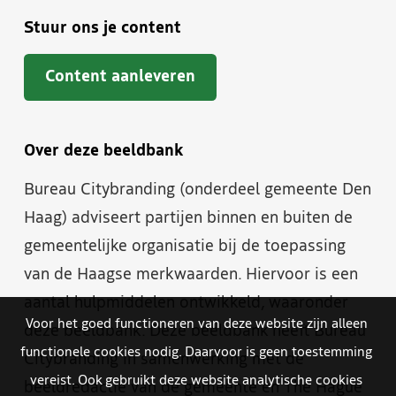
Stuur ons je content
Content aanleveren
Over deze beeldbank
Bureau Citybranding (onderdeel gemeente Den
Haag) adviseert partijen binnen en buiten de
gemeentelijke organisatie bij de toepassing
van de Haagse merkwaarden. Hiervoor is een
aantal hulpmiddelen ontwikkeld, waaronder
Voor het goed functioneren van deze website zijn alleen
deze beeldbank. Deze beeldbank heeft Bureau
functionele cookies nodig. Daarvoor is geen toestemming
Citybranding in samenwerking met de
vereist. Ook gebruikt deze website analytische cookies
beeldredactie van de gemeente en The Hague