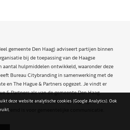
eel gemeente Den Haag) adviseert partijen binnen
rganisatie bij de toepassing van de Haagse
n aantal hulpmiddelen ontwikkeld, waaronder deze
eeft Bureau Citybranding in samenwerking met de
e en The Hague & Partners opgezet. Je vindt er
ue & Partners als van de gemeente Den Haag.
uikt deze website analytische cookies (Google Analytics). Ook
 hebben met een aparte inlog toegang tot foto-
uikt.
n bestemd is voor gemeentelijke communicatie.