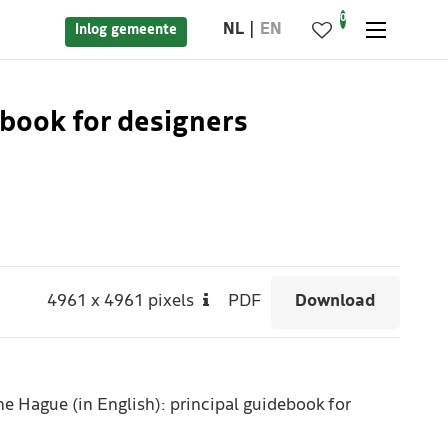
0
NL
EN
Inlog gemeente
ebook for designers
4961
x
4961 pixels
PDF
Download
he Hague (in English): principal guidebook for