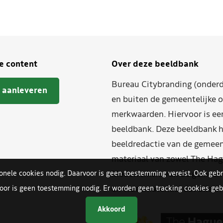
je content
Over deze beeldbank
Bureau Citybranding (onderd
 aanleveren
en buiten de gemeentelijke o
merkwaarden. Hiervoor is ee
beeldbank. Deze beeldbank h
beeldredactie van de gemeent
materiaal van zowel The Hag
ionele cookies nodig. Daarvoor is geen toestemming vereist. Ook gebr
Medewerkers van de gemeente
oor is geen toestemming nodig. Er worden geen tracking cookies gebr
en videomateriaal dat allee
Akkoord