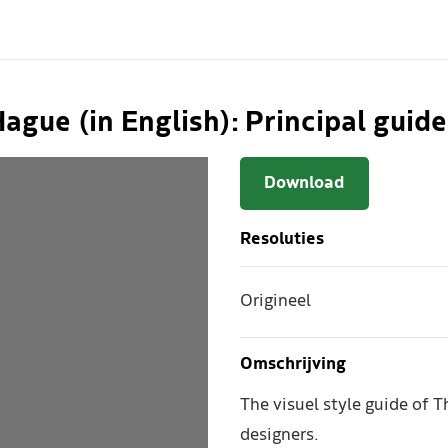
Hague (in English): Principal guid
Download
Resoluties
Origineel
Omschrijving
The visuel style guide of T
designers.