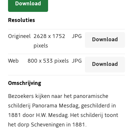
Download
Resoluties
Origineel
2628
x
1752
JPG
Download
pixels
Web
800
x
533 pixels
JPG
Download
Omschrijving
Bezoekers kijken naar het panoramische
schilderij Panorama Mesdag, geschilderd in
1881 door H.W. Mesdag. Het schilderij toont
het dorp Scheveningen in 1881.