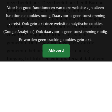
deze beeldbank. Deze beeldbank heeft Bureau
Voor het goed functioneren van deze website zijn alleen
Citybranding in samenwerking met de
functionele cookies nodig. Daarvoor is geen toestemming
beeldredactie van de gemeente en The Hague
vereist. Ook gebruikt deze website analytische cookies
& Partners opgezet. Je vindt er materiaal van
(Google Analytics). Ook daarvoor is geen toestemming nodig.
zowel The Hague & Partners als van de
Er worden geen tracking cookies gebruikt.
gemeente Den Haag. Medewerkers van de
gemeente hebben met een aparte inlog
Akkoord
toegang tot foto- en videomateriaal dat alleen
bestemd is voor gemeentelijke communicatie.