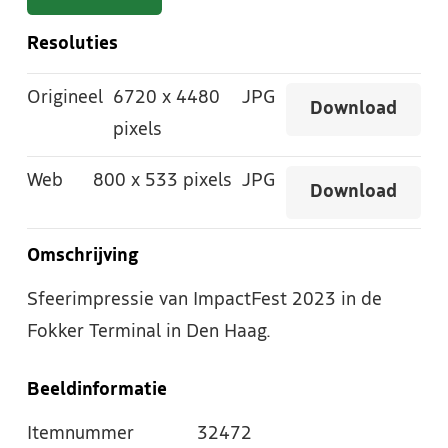
Resoluties
Origineel
6720
x
4480
JPG
Download
pixels
Web
800
x
533 pixels
JPG
Download
Omschrijving
Sfeerimpressie van ImpactFest 2023 in de
Fokker Terminal in Den Haag.
Beeldinformatie
Itemnummer
32472