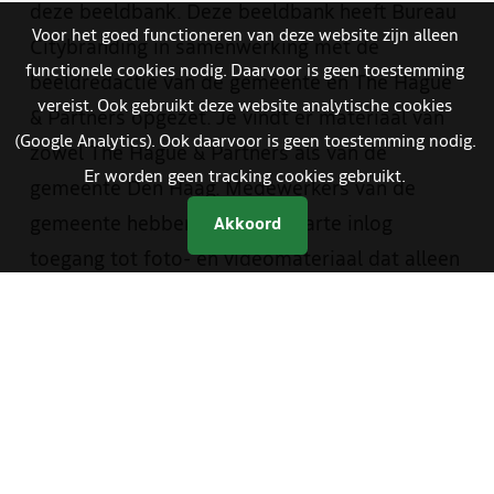
deze beeldbank. Deze beeldbank heeft Bureau
Voor het goed functioneren van deze website zijn alleen
Citybranding in samenwerking met de
functionele cookies nodig. Daarvoor is geen toestemming
beeldredactie van de gemeente en The Hague
vereist. Ook gebruikt deze website analytische cookies
& Partners opgezet. Je vindt er materiaal van
(Google Analytics). Ook daarvoor is geen toestemming nodig.
zowel The Hague & Partners als van de
Er worden geen tracking cookies gebruikt.
gemeente Den Haag. Medewerkers van de
gemeente hebben met een aparte inlog
Akkoord
toegang tot foto- en videomateriaal dat alleen
bestemd is voor gemeentelijke communicatie.