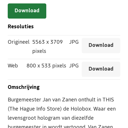
Download
Resoluties
Origineel
5563
x
3709
JPG
Download
pixels
Web
800
x
533 pixels
JPG
Download
Omschrijving
Burgemeester Jan van Zanen onthult in THIS
(The Hague Info Store) de Holobox. Waar een
levensgroot hologram van diezelfde
burgemeester in wordt vertoond. Van Zanen