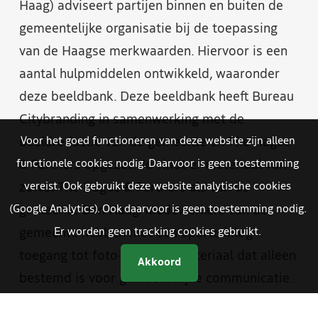
Haag) adviseert partijen binnen en buiten de
gemeentelijke organisatie bij de toepassing
van de Haagse merkwaarden. Hiervoor is een
aantal hulpmiddelen ontwikkeld, waaronder
deze beeldbank. Deze beeldbank heeft Bureau
Citybranding in samenwerking met de
beeldredactie van de gemeente en The Hague
Voor het goed functioneren van deze website zijn alleen
& Partners opgezet. Je vindt er materiaal van
functionele cookies nodig. Daarvoor is geen toestemming
zowel The Hague & Partners als van de
vereist. Ook gebruikt deze website analytische cookies
gemeente Den Haag. Medewerkers van de
(Google Analytics). Ook daarvoor is geen toestemming nodig.
gemeente hebben met een aparte inlog
Er worden geen tracking cookies gebruikt.
toegang tot foto- en videomateriaal dat alleen
Akkoord
bestemd is voor gemeentelijke communicatie.