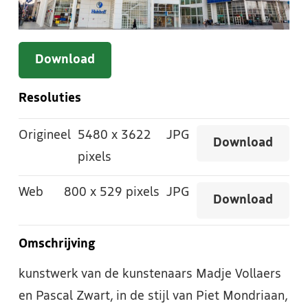
Download
Resoluties
Origineel
5480
x
3622
JPG
Download
pixels
Web
800
x
529 pixels
JPG
Download
Omschrijving
kunstwerk van de kunstenaars Madje Vollaers
en Pascal Zwart, in de stijl van Piet Mondriaan,