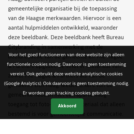
gemeentelijke organisatie bij de toepassing
van de Haagse merkwaarden. Hiervoor is een
aantal hulpmiddelen ontwikkeld, waaronder
deze beeldbank. Deze beeldbank heeft Bureau
Citybranding in samenwerking met de
Voor het goed functioneren van deze website zijn alleen
beeldredactie van de gemeente en The Hague
functionele cookies nodig. Daarvoor is geen toestemming
& Partners opgezet. Je vindt er materiaal van
vereist. Ook gebruikt deze website analytische cookies
zowel The Hague & Partners als van de
(Google Analytics). Ook daarvoor is geen toestemming nodig.
gemeente Den Haag. Medewerkers van de
Er worden geen tracking cookies gebruikt.
gemeente hebben met een aparte inlog
toegang tot foto- en videomateriaal dat alleen
Akkoord
bestemd is voor gemeentelijke communicatie.