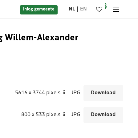
0
NL
EN
Inlog gemeente
ng Willem-Alexander
5616
x
3744 pixels
JPG
Download
800
x
533 pixels
JPG
Download