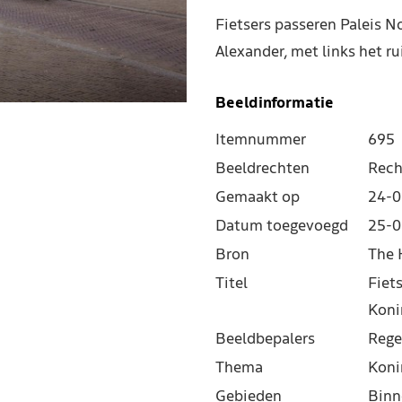
Fietsers passeren Paleis N
Alexander, met links het r
Beeldinformatie
Itemnummer
695
Beeldrechten
Rech
Gemaakt op
24-0
Datum toegevoegd
25-0
Bron
The 
Titel
Fiet
Koni
Beeldbepalers
Rege
Thema
Koni
Gebieden
Binn