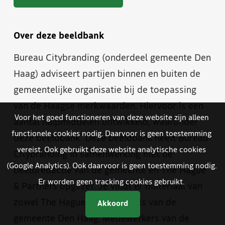
Over deze beeldbank
Bureau Citybranding (onderdeel gemeente Den
Haag) adviseert partijen binnen en buiten de
gemeentelijke organisatie bij de toepassing
van de Haagse merkwaarden. Hiervoor is een
Voor het goed functioneren van deze website zijn alleen
aantal hulpmiddelen ontwikkeld, waaronder
functionele cookies nodig. Daarvoor is geen toestemming
deze beeldbank. Deze beeldbank heeft Bureau
vereist. Ook gebruikt deze website analytische cookies
Citybranding in samenwerking met de
(Google Analytics). Ook daarvoor is geen toestemming nodig.
beeldredactie van de gemeente en The Hague
Er worden geen tracking cookies gebruikt.
& Partners opgezet. Je vindt er materiaal van
zowel The Hague & Partners als van de
Akkoord
gemeente Den Haag. Medewerkers van de