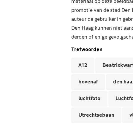
materiaal op deze beeldba
promotie van de stad Den 
auteur de gebruiker in geb
Den Haag kunnen niet aans
derden of enige gevolgscha
Trefwoorden
A12
Beatrixkwar
bovenaf
den haa
luchtfoto
Luchtfo
Utrechtsebaan
v