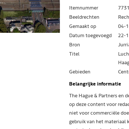
Itemnummer
773
Beeldrechten
Rech
Gemaakt op
04-1
Datum toegevoegd
22-1
Bron
Jurr
Titel
Luch
Haag
Gebieden
Cent
Belangrijke informatie
The Hague & Partners en 
op deze content voor reda
niet voor commerciële doe
gebruik van het materiaal 