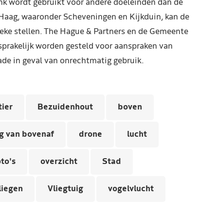
nk wordt gebruikt voor andere doeleinden dan de
Haag, waaronder Scheveningen en Kijkduin, kan de
reke stellen. The Hague & Partners en de Gemeente
prakelijk worden gesteld voor aanspraken van
de in geval van onrechtmatig gebruik.
tier
Bezuidenhout
boven
g van bovenaf
drone
lucht
to's
overzicht
Stad
liegen
Vliegtuig
vogelvlucht