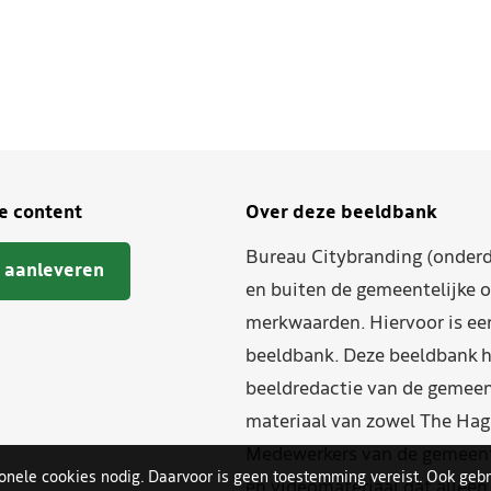
je content
Over deze beeldbank
Bureau Citybranding (onderd
 aanleveren
en buiten de gemeentelijke o
merkwaarden. Hiervoor is ee
beeldbank. Deze beeldbank h
beeldredactie van de gemeent
materiaal van zowel The Hag
Medewerkers van de gemeente
ionele cookies nodig. Daarvoor is geen toestemming vereist. Ook gebr
en videomateriaal dat allee