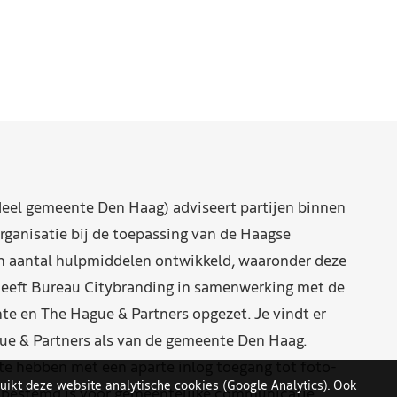
eel gemeente Den Haag) adviseert partijen binnen
rganisatie bij de toepassing van de Haagse
n aantal hulpmiddelen ontwikkeld, waaronder deze
eeft Bureau Citybranding in samenwerking met de
e en The Hague & Partners opgezet. Je vindt er
ue & Partners als van de gemeente Den Haag.
 hebben met een aparte inlog toegang tot foto-
uikt deze website analytische cookies (Google Analytics). Ook
n bestemd is voor gemeentelijke communicatie.